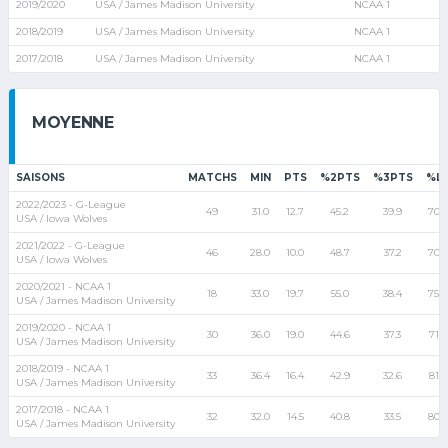
2019/2020
USA / James Madison University
NCAA 1
2018/2019
USA / James Madison University
NCAA 1
2017/2018
USA / James Madison University
NCAA 1
MOYENNE
SAISONS
MATCHS
MIN
PTS
%2PTS
%3PTS
%L
2022/2023 - G-League
49
31.0
12.7
45.2
39.9
70.5
USA / Iowa Wolves
2021/2022 - G-League
46
28.0
10.0
48.7
37.2
70.3
USA / Iowa Wolves
2020/2021 - NCAA 1
18
33.0
19.7
55.0
38.4
75.0
USA / James Madison University
2019/2020 - NCAA 1
30
36.0
19.0
44.6
37.3
71.5
USA / James Madison University
2018/2019 - NCAA 1
33
36.4
16.4
42.9
32.6
81.1
USA / James Madison University
2017/2018 - NCAA 1
32
32.0
14.5
40.8
33.5
80.1
USA / James Madison University