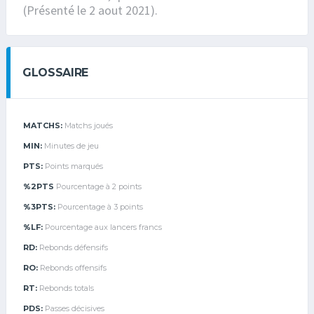
(Présenté le 2 aout 2021).
GLOSSAIRE
MATCHS:
Matchs joués
MIN:
Minutes de jeu
PTS:
Points marqués
%2PTS
Pourcentage à 2 points
%3PTS:
Pourcentage à 3 points
%LF:
Pourcentage aux lancers francs
RD:
Rebonds défensifs
RO:
Rebonds offensifs
RT:
Rebonds totals
PDS:
Passes décisives