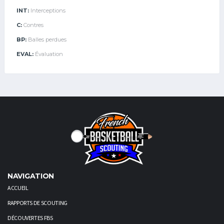
INT:
Interceptions
C:
Contres
BP:
Balles perdues
EVAL:
Évaluation
NAVIGATION
ACCUEIL
RAPPORTS DE SCOUTING
DÉCOUVERTES FBS