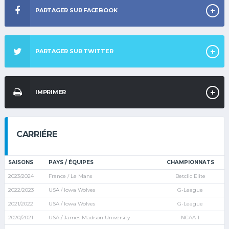
PARTAGER SUR FACEBOOK
PARTAGER SUR TWITTER
IMPRIMER
CARRIÉRE
SAISONS
PAYS / ÉQUIPES
CHAMPIONNATS
2023/2024
France / Le Mans
Betclic Elite
2022/2023
USA / Iowa Wolves
G-League
2021/2022
USA / Iowa Wolves
G-League
2020/2021
USA / James Madison University
NCAA 1