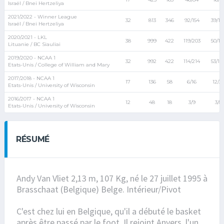
Israël / Bnei Hertzeliya
2021/2022 - Winner League
32
813
346
92/154
39/10
Israël / Bnei Hertzeliya
2020/2021 - LKL
38
999
422
119/203
50/12
Lituanie / BC Siauliai
2019/2020 - NCAA 1
32
992
422
114/214
53/14
Etats-Unis / College of William and Mary
2017/2018 - NCAA 1
17
136
58
6/16
12/2
Etats-Unis / University of Wisconsin
2016/2017 - NCAA 1
12
48
18
3/9
3/8
Etats-Unis / University of Wisconsin
RÉSUMÉ
Andy Van Vliet 2,13 m, 107 Kg, né le 27 juillet 1995 à
Brasschaat (Belgique) Belge. Intérieur/Pivot
C'est chez lui en Belgique, qu'il a débuté le basket
après être passé par le foot. Il rejoint Anvers, l'un