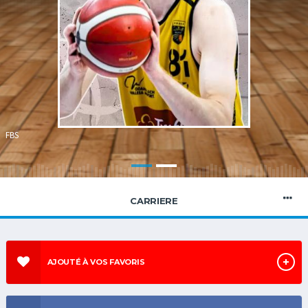
S
FBS
CARRIERE
AJOUTÉ À VOS FAVORIS